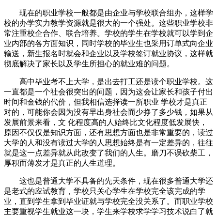
现在的职业学校一般都是由企业与学校联合组办，这样学
校的办学实力教学资源就是很大的一个强处。这些职业学校非
常注重校企合作、联合培养。学校的学生在学校就可以学到企
业内部的各方面知识，同时学校的毕业生也采用订单式向企业
输送，新生报名时就会和企业以及学校签订就业协议，这样就
彻底解决了家长以及学生所担心的就业难的问题。
高中毕业考不上大学，是出去打工还是读个职业学校。这
一直都是一个社会很突出的问题，因为这会让家长和孩子付出
时间和金钱的代价，但我相信选择读一所职业 学校才是真正
对的，可能你会因为没有早出身社会而少挣了多少钱，如果从
发展前景来看，文 化程度高的人始终比文化程度低发展快，
原因不仅仅是知识方面，还有思想方面也是非常重要的，读过
大学的人和没有读过大学的人思想始终是有一定差异的，往往
就是这一点差异就从此改变了我们的人生。磨刀不误砍柴工，
厚积而薄发才是真正的人生道理。
这也是普通大学不具备的先天条件，现在很多普通大学还
是老式的应试教育，学校只关心学生在学校完全该完成的学
业，直到学生拿到毕业证就与学校完全没关系了。而职业学校
主要重视学生就业这一块，学生来学校求学学习技术说白了就